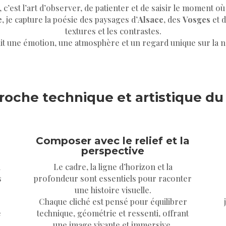
c’est l’art d’observer, de patienter et de saisir le moment où 
e
, je capture la poésie des paysages d’
Alsace
, des
Vosges
et d
textures et les contrastes.
t une émotion, une atmosphère et un regard unique sur la 
oche technique et artistique d
Composer avec le relief et la
perspective
u
Le cadre, la ligne d’horizon et la
s
profondeur sont essentiels pour raconter
une histoire visuelle.
Chaque cliché est pensé pour équilibrer
e
technique, géométrie et ressenti, offrant
une image vivante et immersive.